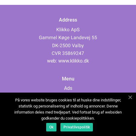
Address
web:
www.klikko.dk
Menu
Ads
About Us
På vores website bruges cookies til at huske dine indstillinger,
Cookies
statistik og personalisering af indhold og annoncer. Denne
information deles med tredjepart. Ved fortsat brug af websiden
Contact
godkender du cookiepolitikken.
Sitemap
Ok
Privatlivspolitik